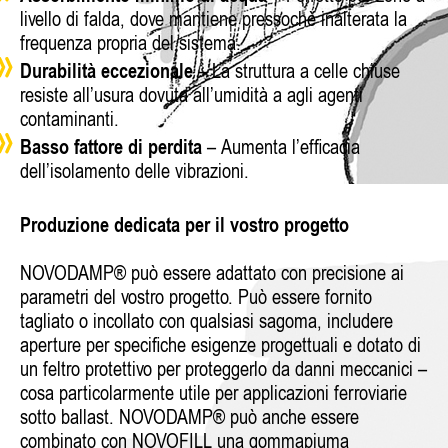
livello di falda, dove mantiene pressochè inalterata la
frequenza propria del sistema.
Durabilità eccezionale
– La struttura a celle chiuse
resiste all’usura dovuta all’umidità a agli agenti
contaminanti.
Basso fattore di perdita
– Aumenta l’efficacia
dell’isolamento delle vibrazioni.
Produzione dedicata per il vostro progetto
NOVODAMP® può essere adattato con precisione ai
parametri del vostro progetto. Può essere fornito
tagliato o incollato con qualsiasi sagoma, includere
aperture per specifiche esigenze progettuali e dotato di
un feltro protettivo per proteggerlo da danni meccanici –
cosa particolarmente utile per applicazioni ferroviarie
sotto ballast. NOVODAMP® può anche essere
combinato con NOVOFILL una gommapiuma